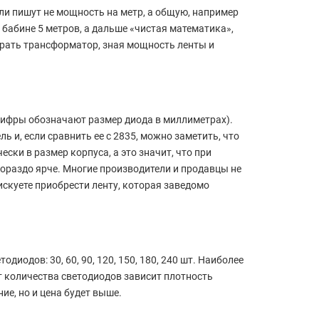
и пишут не мощность на метр, а общую, например
 в бабине 5 метров, а дальше «чистая математика»,
брать трансформатор, зная мощность ленты и
(цифры обозначают размер диода в миллиметрах).
 и, если сравнить ее с 2835, можно заметить, что
чески в размер корпуса, а это значит, что при
гораздо ярче. Многие производители и продавцы не
искуете приобрести ленту, которая заведомо
диодов: 30, 60, 90, 120, 150, 180, 240 шт. Наиболее
От количества светодиодов зависит плотность
ие, но и цена будет выше.