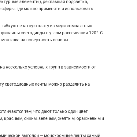
тектурные элементы), рекламная подсветка,
 сферы, где можно применять и использовать
й гибкую печатную плату из меди компактных
 припаяны светодиоды с углом рассеивания 120°. С
 монтажа на поверхность основы.
на несколько условных групп в зависимости от
ету светодиодные ленты можно разделить на
тличаются тем, что дают только один цвет
м, красным, синим, зеленым, желтым, оранжевым и
номической выгодой — монохромные ленты самый