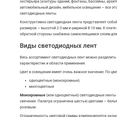
экстерьера (контуры зданий, фонтаны, бассейны, архи
автомобильный дизайн, мебельное освещение — все это
светодиодные ленты.
Конструктивно светодиодная лента представляет собо
размеров — высотой 2-3 мм и шириной 8-10 мм. К плате
обратной стороны снабжена самоклеящимся слоем для
Виды светодиодных лент
Весь ассортимент светодиодных лент можно разделить 
характеристик и области применения.
Цвет в освещении имеет очень важное значение. По цв
одноцветные (монохромные)
многоцветные
Монохромные
(или одноцветные) светодиодные ленты о
свечения. Палитра ограничена шестью цветами — белы
розовым.
Ограниченность цветовой гаммы компенсируется эко