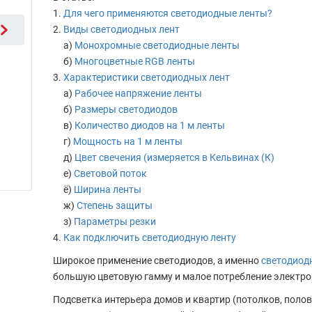
Для чего применяются светодиодные ленты?
Виды светодиодных лент
а)
Монохромные светодиодные ленты
б)
Многоцветные RGB ленты
Характеристики светодиодных лент
а)
Рабочее напряжение ленты
б)
Размеры светодиодов
в)
Количество диодов на 1 м ленты
г)
Мощность на 1 м ленты
д)
Цвет свечения (измеряется в Кельвинах (К)
е)
Световой поток
ё)
Ширина ленты
ж)
Степень защиты
з)
Параметры резки
Как подключить светодиодную ленту
Широкое применение светодиодов, а именно
светодиод
большую цветовую гамму и малое потребление электро
Подсветка интерьера домов и квартир (потолков, полов