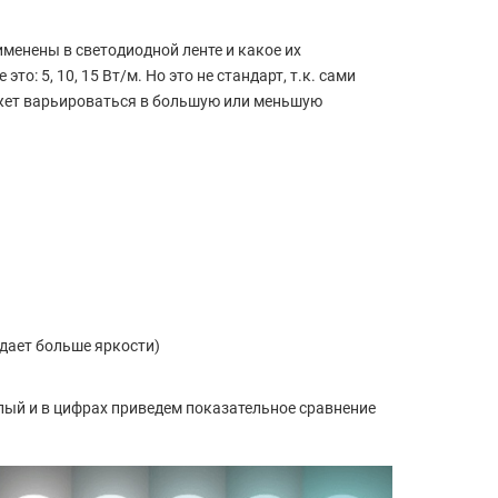
менены в светодиодной ленте и какое их
о: 5, 10, 15 Вт/м. Но это не стандарт, т.к. сами
ожет варьироваться в большую или меньшую
идает больше яркости)
плый и в цифрах приведем показательное сравнение