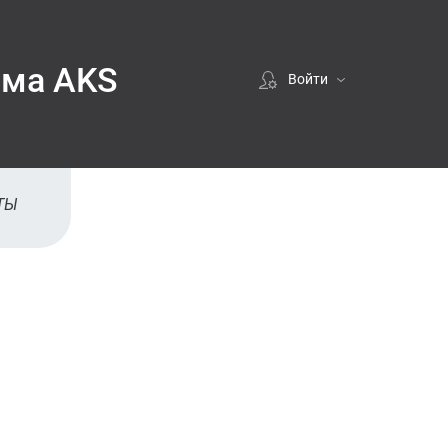
рма AKS
Войти
Если покупали у нас
ВОЙТИ
ТЫ
Регистрация
зации
ЗАРЕГИСТРИРОВАТЬСЯ
ите
ные