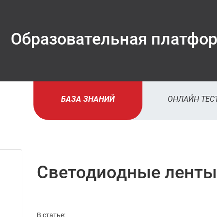
Образовательная платфо
БАЗА ЗНАНИЙ
ОНЛАЙН ТЕС
до автори
на сайте
вы вид
Светодиодные ленты
рознич
цены
В статье: