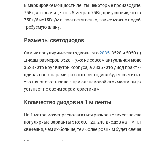
В маркировке мощности ленты некоторые производител
75Вт, это значит, что в 5 метрах 75Вт, при условии, что
75Вт/5м=15Вт/м и, соответственно, также можно подо
требуемую длину.
Размеры светодиодов
Самые популярные светодиоды это
2835
, 3528 и 5050 
Диоды размеров 3528 – уже не совсем актуальная модель
3528 - это круг внутри корпуса, а 2835 - это диод практи
одинаковых параметрах этот светодиод будет светить 
уточняют этот нюанс и при одинаковой стоимости вы р
уступает по своим характеристикам.
Количество диодов на 1 м ленты
На 1 метре может располагаться разное количество свето
популярные варианты это: 60, 120, 240 диодов на 1 м. 
свечения, чем их больше, тем более ровным будет свечен