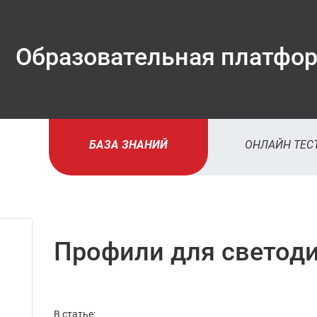
Образовательная платфо
БАЗА ЗНАНИЙ
ОНЛАЙН ТЕС
до автори
на сайте
вы вид
Профили для светод
рознич
цены
В статье: