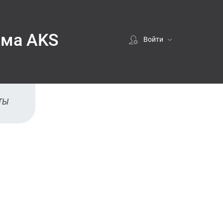
рма AKS
Войти
Если покупали у нас
ВОЙТИ
ТЫ
Регистрация
зации
ЗАРЕГИСТРИРОВАТЬСЯ
ите
ные