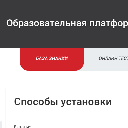
Образовательная платфо
БАЗА ЗНАНИЙ
ОНЛАЙН ТЕС
до автори
на сайте
вы вид
Способы установки
рознич
цены
В статье: