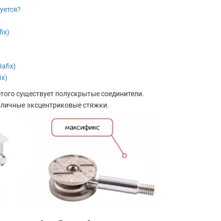
уется?
ix)
afix)
ix)
этого существует полускрытые соединители.
зличные эксцентриковые стяжки.