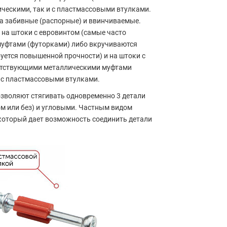
ическими, так и с пластмассовыми втулками.
на забивные (распорные) и ввинчиваемые.
 на штоки с евровинтом (самые часто
муфтами (футорками) либо вкручиваются
буется повышенной прочности) и на штоки с
ветствующими металлическими муфтами
и с пластмассовыми втулками.
озволяют стягивать одновременно 3 детали
м или без) и угловыми. Частным видом
который дает возможность соединить детали