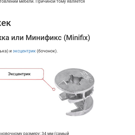
товлении мебели. Причиной тому является
жек
а или Минификс (Minifix)
ька) и
эксцентрик
(бочонок).
ановочному размеру: 34 мм (самый