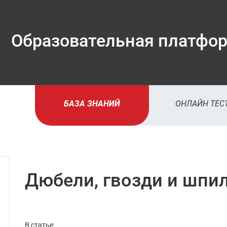
Образовательная платфо
БАЗА ЗНАНИЙ
ОНЛАЙН ТЕС
до автори
на сайте
вы вид
Дюбели, гвозди и шпи
рознич
цены
В статье: